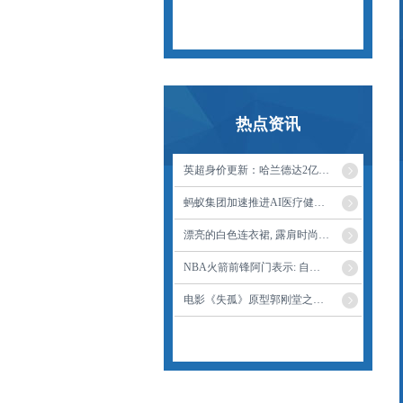
热点资讯
英超身价更新：哈兰德达2亿欧现役NO.1 德布劳内创曼城新低
蚂蚁集团加速推进AI医疗健康，推出全新大模型应用“AQ”_大皖新闻 | 安徽网
漂亮的白色连衣裙, 露肩时尚款。
NBA火箭前锋阿门表示: 自己有能力组织好全队
电影《失孤》原型郭刚堂之子被拐案一审宣判 被告人呼富吉死缓