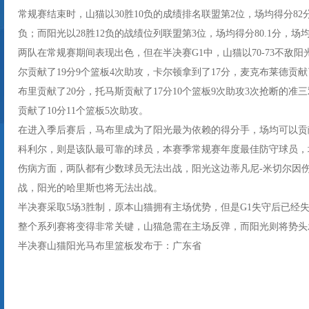
常规赛结束时，山猫以30胜10负的成绩排名联盟第2位，场均得分82分
负；而阳光以28胜12负的战绩位列联盟第3位，场均得分80.1分，场均
两队在常规赛期间表现出色，但在半决赛G1中，山猫以70-73不敌
尔贡献了19分9个篮板4次助攻，卡尔顿拿到了17分，麦克布莱德贡献
布里贡献了20分，托马斯贡献了17分10个篮板9次助攻3次抢断的准
贡献了10分11个篮板5次助攻。
在进入季后赛后，马布里成为了阳光最为依赖的得分手，场均可以贡献21
科利尔，则是该队最可靠的球员，本赛季常规赛年度最佳防守球员，场均
伤病方面，两队都有少数球员无法出战，阳光这边蒂凡尼-米切尔因
战，阳光的哈里斯也将无法出战。
半决赛采取5场3胜制，原本山猫拥有主场优势，但是G1失守后已经
整个系列赛将变得非常关键，山猫急需在主场反弹，而阳光则将势头
半决赛山猫阳光马布里篮板发布于：广东省