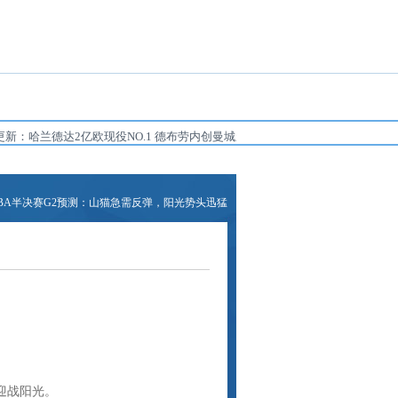
哈兰德达2亿欧现役NO.1 德布劳内创曼城新低...
蚂蚁集团加速推进AI医疗健康，
NBA半决赛G2预测：山猫急需反弹，阳光势头迅猛
场迎战阳光。